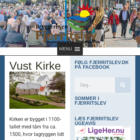
MENU
Vust Kirke
FØLG FJERRITSLEV.DK
PÅ FACEBOOK
SOMMER I
FJERRITSLEV
LÆS FJERRITSLEV
Kirken er bygget i 1100-
UGEAVIS
tallet med tårn fra ca.
1500, hvor tagryggen lidt