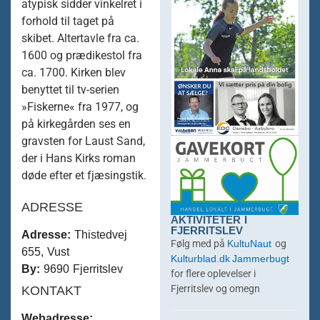
atypisk sidder vinkelret i
forhold til taget på
skibet. Altertavle fra ca.
1600 og prædikestol fra
ca. 1700. Kirken blev
benyttet til tv-serien
»Fiskerne« fra 1977, og
på kirkegården ses en
gravsten for Laust Sand,
der i Hans Kirks roman
døde efter et fjæsingstik.
ADRESSE
AKTIVITETER I
FJERRITSLEV
Adresse:
Thistedvej
KultuNaut
Følg med på
og
655, Vust
Kulturblad.dk
Jammerbugt
By:
9690 Fjerritslev
for flere oplevelser i
KONTAKT
Fjerritslev og omegn
Webadresse: