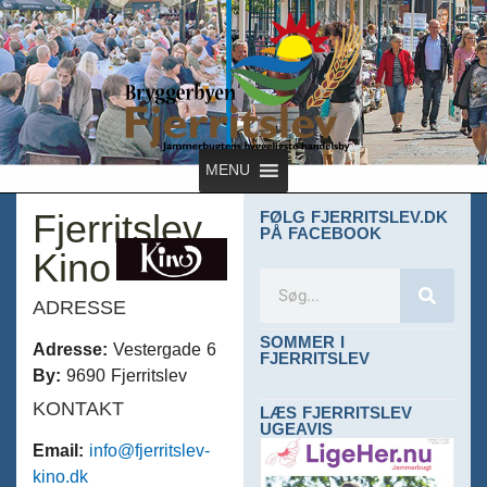
MENU
Fjerritslev
FØLG FJERRITSLEV.DK
PÅ FACEBOOK
Kino
ADRESSE
SOMMER I
Adresse:
Vestergade 6
FJERRITSLEV
By:
9690 Fjerritslev
KONTAKT
LÆS FJERRITSLEV
UGEAVIS
Email:
info@fjerritslev-
kino.dk