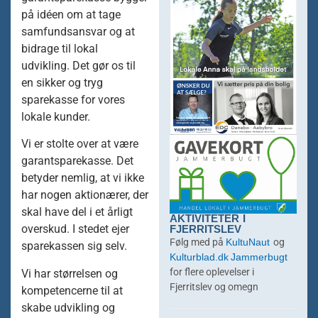
på idéen om at tage
samfundsansvar og at
bidrage til lokal
udvikling. Det gør os til
en sikker og tryg
sparekasse for vores
lokale kunder.
Vi er stolte over at være
garantsparekasse. Det
betyder nemlig, at vi ikke
har nogen aktionærer, der
skal have del i et årligt
AKTIVITETER I
FJERRITSLEV
overskud. I stedet ejer
KultuNaut
Følg med på
og
sparekassen sig selv.
Kulturblad.dk
Jammerbugt
for flere oplevelser i
Vi har størrelsen og
Fjerritslev og omegn
kompetencerne til at
skabe udvikling og