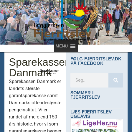
MENU
Sparekassen
FØLG FJERRITSLEV.DK
PÅ FACEBOOK
Danmark
Sparekassen Danmark er
landets største
SOMMER I
garantsparekasse samt
FJERRITSLEV
Danmarks ottendestørste
pengeinstitut. Vi er
LÆS FJERRITSLEV
UGEAVIS
rundet af mere end 150
års historie, hvor vi som
garantsparekasse bygger