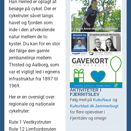
Han Herred er oplagt at
besøge på cykel. Der er
cykelruter såvel langs
havet og fjorden som
inde i den afvekslende
natur mellem de to
kyster. Du kan for en stor
del følge den gamle
jernbanelinje mellem
Thisted og Aalborg, som
var et vigtigt led i egnens
infrastruktur fra 1897 til
1969.
AKTIVITETER I
FJERRITSLEV
Her er en oversigt over
KultuNaut
Følg med på
og
regionale og nationale
Kulturblad.dk
Jammerbugt
cykelruter:
for flere oplevelser i
Fjerritslev og omegn
Rute 1 Vestkystruten
Rute 12 Limfjordsruten