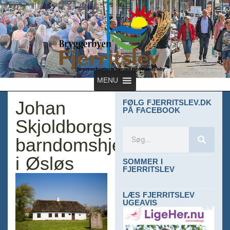
MENU
Johan
FØLG FJERRITSLEV.DK
PÅ FACEBOOK
Skjoldborgs
barndomshjem
i Øsløs
SOMMER I
FJERRITSLEV
LÆS FJERRITSLEV
UGEAVIS