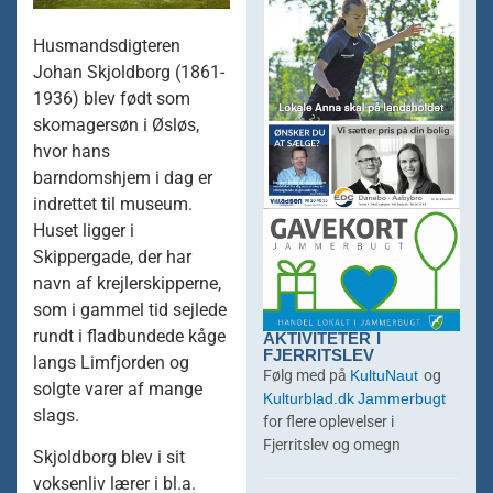
Husmandsdigteren
Johan Skjoldborg (1861-
1936) blev født som
skomagersøn i Øsløs,
hvor hans
barndomshjem i dag er
indrettet til museum.
Huset ligger i
Skippergade, der har
navn af krejlerskipperne,
som i gammel tid sejlede
AKTIVITETER I
rundt i fladbundede kåge
FJERRITSLEV
langs Limfjorden og
KultuNaut
Følg med på
og
solgte varer af mange
Kulturblad.dk
Jammerbugt
slags.
for flere oplevelser i
Fjerritslev og omegn
Skjoldborg blev i sit
voksenliv lærer i bl.a.