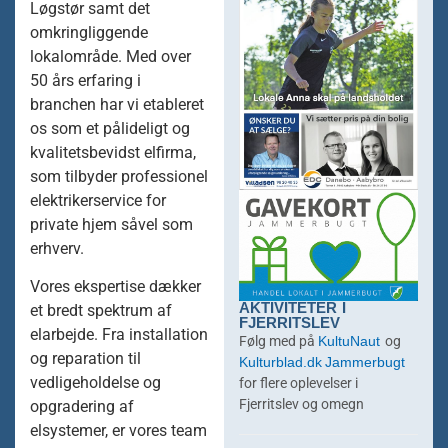
Løgstør samt det
omkringliggende
lokalområde. Med over
50 års erfaring i
branchen har vi etableret
os som et pålideligt og
kvalitetsbevidst elfirma,
som tilbyder professionel
elektrikerservice for
private hjem såvel som
erhverv.
Vores ekspertise dækker
AKTIVITETER I
et bredt spektrum af
FJERRITSLEV
elarbejde. Fra installation
KultuNaut
Følg med på
og
Kulturblad.dk
Jammerbugt
og reparation til
vedligeholdelse og
for flere oplevelser i
Fjerritslev og omegn
opgradering af
elsystemer, er vores team