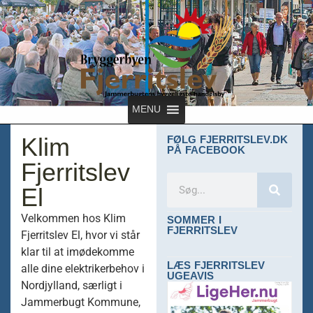
MENU
Klim
FØLG FJERRITSLEV.DK
PÅ FACEBOOK
Fjerritslev
El
SOMMER I
Velkommen hos Klim
FJERRITSLEV
Fjerritslev El, hvor vi står
klar til at imødekomme
LÆS FJERRITSLEV
alle dine elektrikerbehov i
UGEAVIS
Nordjylland, særligt i
Jammerbugt Kommune,