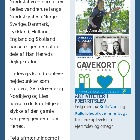
Nordsøstien – som er en
fælles vandrerute langs
Nordsøkysten i Norge,
Sverige, Danmark,
Tyskland, Holland,
England og Skotland –
passerer gennem store
dele af Han Herreds
dejlige natur.
Undervejs kan du opleve
højdepunkter som
Bulbjerg, Svinklovene og
AKTIVITETER I
Nordbjerg og Lien,
FJERRITSLEV
ligesom du kan følge et
KultuNaut
Følg med på
og
stykke af den gamle
Kulturblad.dk
Jammerbugt
kongevej gennem Han
for flere oplevelser i
Herred.
Fjerritslev og omegn
Følg afmærkningerne i