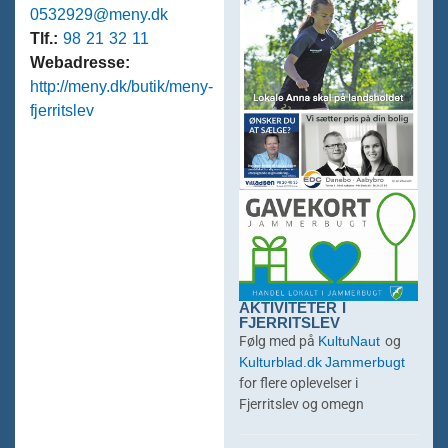
0532929@meny.dk
Tlf.:
98 21 32 11
Webadresse:
http://meny.dk/butik/meny-
fjerritslev
AKTIVITETER I
FJERRITSLEV
KultuNaut
Følg med på
og
Kulturblad.dk
Jammerbugt
for flere oplevelser i
Fjerritslev og omegn