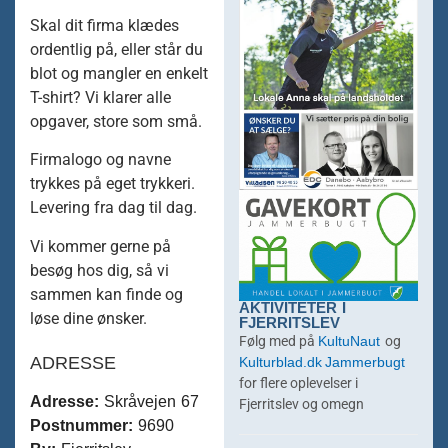
Skal dit firma klædes
ordentlig på, eller står du
blot og mangler en enkelt
T-shirt? Vi klarer alle
opgaver, store som små.
Firmalogo og navne
trykkes på eget trykkeri.
Levering fra dag til dag.
Vi kommer gerne på
besøg hos dig, så vi
sammen kan finde og
AKTIVITETER I
løse dine ønsker.
FJERRITSLEV
KultuNaut
Følg med på
og
ADRESSE
Kulturblad.dk
Jammerbugt
for flere oplevelser i
Adresse:
Skråvejen 67
Fjerritslev og omegn
Postnummer:
9690