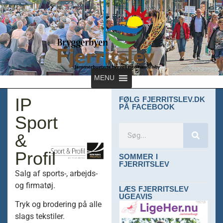
MENU
IP
FØLG FJERRITSLEV.DK
PÅ FACEBOOK
Sport
&
Profil
SOMMER I
FJERRITSLEV
Salg af sports-, arbejds-
og firmatøj.
LÆS FJERRITSLEV
UGEAVIS
Tryk og brodering på alle
slags tekstiler.