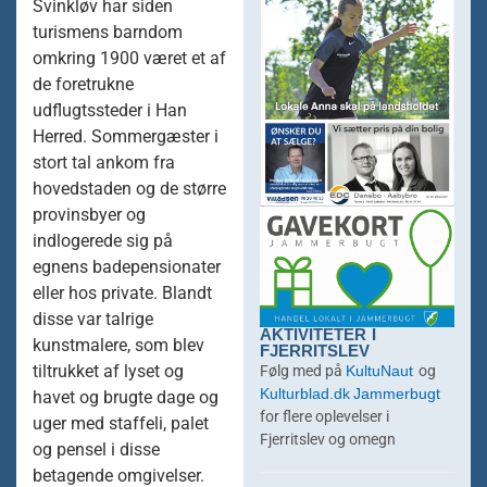
Svinkløv har siden
turismens barndom
omkring 1900 været et af
de foretrukne
udflugtssteder i Han
Herred. Sommergæster i
stort tal ankom fra
hovedstaden og de større
provinsbyer og
indlogerede sig på
egnens badepensionater
eller hos private. Blandt
disse var talrige
AKTIVITETER I
kunstmalere, som blev
FJERRITSLEV
KultuNaut
tiltrukket af lyset og
Følg med på
og
Kulturblad.dk
Jammerbugt
havet og brugte dage og
for flere oplevelser i
uger med staffeli, palet
Fjerritslev og omegn
og pensel i disse
betagende omgivelser.