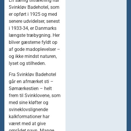
En særlig tiltrækning har
Svinkløv Badehotel, som
er opført i 1925 og med
senere udvidelser, senest
i 1933-34, er Danmarks
længste træbygning. Her
bliver gæsterne fyldt op
af gode madoplevelser –
og ikke mindst naturen,
lyset og stilheden.
Fra Svinkløv Badehotel
går en afmærket sti –
Sømærkestien – helt
frem til Svinklovene, som
med sine kløfter og
svineklovslignende
kalkformationer har
været med at give
området navn. Mange