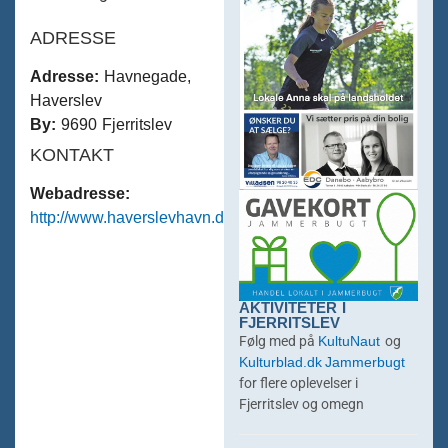
ADRESSE
Adresse:
Havnegade,
Haverslev
By:
9690 Fjerritslev
KONTAKT
Webadresse:
http://www.haverslevhavn.dk
AKTIVITETER I
FJERRITSLEV
KultuNaut
Følg med på
og
Kulturblad.dk
Jammerbugt
for flere oplevelser i
Fjerritslev og omegn