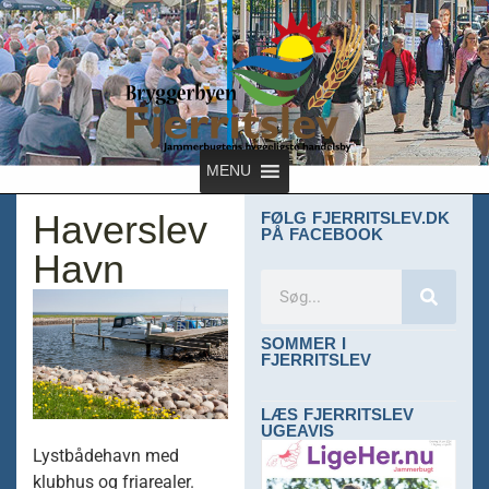
MENU
Haverslev
FØLG FJERRITSLEV.DK
PÅ FACEBOOK
Havn
SOMMER I
FJERRITSLEV
LÆS FJERRITSLEV
UGEAVIS
Lystbådehavn med
klubhus og friarealer.