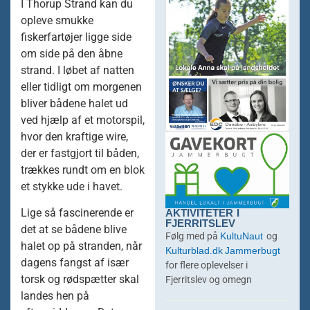
I Thorup Strand kan du
opleve smukke
fiskerfartøjer ligge side
om side på den åbne
strand. I løbet af natten
eller tidligt om morgenen
bliver bådene halet ud
ved hjælp af et motorspil,
hvor den kraftige wire,
der er fastgjort til båden,
trækkes rundt om en blok
et stykke ude i havet.
AKTIVITETER I
Lige så fascinerende er
FJERRITSLEV
det at se bådene blive
KultuNaut
Følg med på
og
halet op på stranden, når
Kulturblad.dk
Jammerbugt
dagens fangst af især
for flere oplevelser i
torsk og rødspætter skal
Fjerritslev og omegn
landes hen på