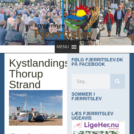
MENU
Kystlandingspladsen
FØLG FJERRITSLEV.DK
PÅ FACEBOOK
Thorup
Strand
SOMMER I
FJERRITSLEV
LÆS FJERRITSLEV
UGEAVIS