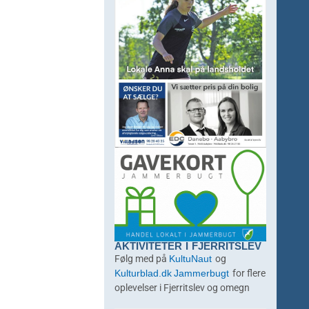
AKTIVITETER I FJERRITSLEV
KultuNaut
Følg med på
og
Kulturblad.dk
Jammerbugt
for flere
oplevelser i Fjerritslev og omegn