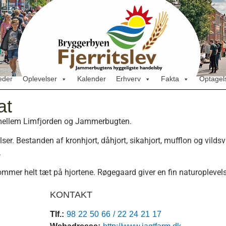
eder
Oplevelser
Kalender
Erhverv
Fakta
Optagels
at
r mellem Limfjorden og Jammerbugten.
lser. Bestanden af kronhjort, dåhjort, sikahjort, mufflon og vildsv
.
mmer helt tæt på hjortene. Røgegaard giver en fin naturoplevelse
KONTAKT
Tlf.:
98 22 50 66 / 22 24 21 17